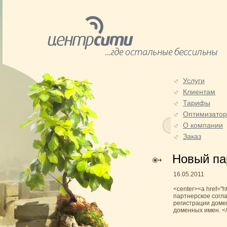
Услуги
Клиентам
Тарифы
Оптимизато
О компании
Заказ
Новый па
16.05.2011
<center><a href="h
партнерское согл
регистрации доме
доменных имен. <