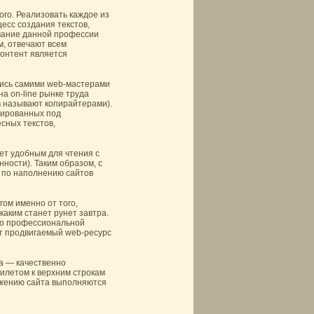
ого. Реализовать каждое из
цесс создания текстов,
вание данной профессии
м, отвечают всем
контент является
лись самими web-мастерами
на on-line рынке труда
в называют копирайтерами).
зированных под
сных текстов,
ет удобным для чтения с
ности). Таким образом, с
 по наполнению сайтов
ом именно от того,
каким станет рунет завтра.
его профессиональной
т продвигаемый web-ресурс
а — качественно
илетом к верхним строкам
вижению сайта выполняются