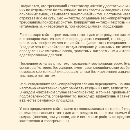
Получается, что требований к текстовому контенту достаточно мн
них по отдельности не так сложно, но как свести их воедино? Про
описанных выше, называется seo-копирайтингом. Составное наз
отражает всю ее суть. Seo — тексты, созданные seo-копирайтеро
требованиям поисковых систем. Копирайтинг — такой текстовый 
читабельным, интересным и, при необходимости, продающим.
Если на заре сайтостроительства тексты для web-ресурсов писа
или копировались из книг или периодических изданий, то сегодня 
появилась профессия seo-копирайтера (чаще таких специалисто
В задачи seo-копирайтеров входит создание уникальных, оптими
определенные ключевые слова, грамотных, читабельных и интере
адаптированных для web.
Последнее означает, что текст, созданный seo-копирайтером, буд
монитора (которое, безусловно, имеет свои специфические особен
помощью seo-копирайтинга решаются все без исключения задачи
текстовым контентом.
Роль сегодняшних seo-копирайтеров сложно переоценить. Во мног
насколько качественно будет работать каждый из них, зависит то, 
В каждом конкретном случае seo-копирайтер, а точнее, уровень 
подготовленности, определяет то, насколько эффективным стане
в качестве рекламной площадки.
Успех продвижения сайта также во многом зависит от копирайтер
оптимизированные тексты для web-ресурса становятся прямым б
выдачи (конечно, при условии, что и остальные работы по прод
качественно и своевременно).