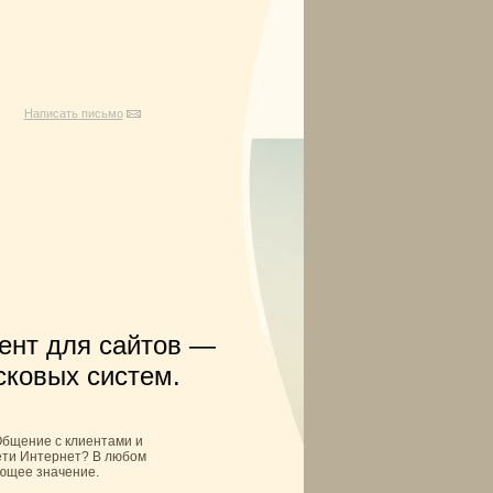
Написать письмо
тент для сайтов —
сковых систем.
Общение с клиентами и
ети Интернет? В любом
яющее значение.