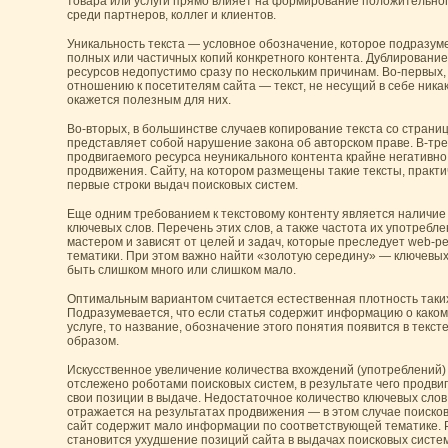
товара или услуги прямо влияет на формирование положительно
среди партнеров, коллег и клиентов.
Уникальность текста — условное обозначение, которое подразуме
полных или частичных копий конкретного контента. Дублирование
ресурсов недопустимо сразу по нескольким причинам. Во-первых,
отношению к посетителям сайта — текст, не несущий в себе никак
окажется полезным для них.
Во-вторых, в большинстве случаев копирование текста со страни
представляет собой нарушение закона об авторском праве. В-тре
продвигаемого ресурса неуникального контента крайне негативно
продвижения. Сайту, на котором размещены такие тексты, практи
первые строки выдач поисковых систем.
Еще одним требованием к текстовому контенту является наличие
ключевых слов. Перечень этих слов, а также частота их употреб
мастером и зависят от целей и задач, которые преследует web-рес
тематики. При этом важно найти «золотую середину» — ключевых 
быть слишком много или слишком мало.
Оптимальным вариантом считается естественная плотность таких
Подразумевается, что если статья содержит информацию о каком
услуге, то название, обозначение этого понятия появится в текст
образом.
Искусственное увеличение количества вхождений (употреблений)
отслежено роботами поисковых систем, в результате чего продви
свои позиции в выдаче. Недостаточное количество ключевых слов 
отражается на результатах продвижения — в этом случае поиско
сайт содержит мало информации по соответствующей тематике. Р
становится ухудшение позиций сайта в выдачах поисковых систем