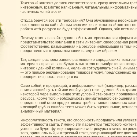
Текстовый контент должен соответствовать сразу нескольким тре
интересным, грамотно написанным, читабельным, информативны
частичных копий в сети.
Откуда берутся все эти требования? Они обусловлены необходи
возложенных на сайт. Иными словами, если текстовый контент не 
работа web-ресурса не будет эффективной. Однако, обо всем по п
Почему тексты на сайте должны быть интересными и информати
представительство компании в сети Интернет, своеобразная рек
Соответственно, размещенная на ресурсе информация (в том числ
представлять интересы компании наилучшим образом.
Так, сегодня распространено размещение «продающих» текстов н
материалы призваны побуждать читателя к приобретению товара 
интерес к данной компании, желание сотрудничать с ней. Иными
— это прямое рекламирование товаров и услуг, предложенных на 
предприятия, поставляющего их.
Само собой, и продающий, и информационный (например, расск
описывающий суть той или иной услуги) текст, должен быть грам
некоторой мере выполнение этих условий становится проявлени
ресурса. Кроме того, необходимость внимательного отношения к 
определенной мере продиктована требованиями поисковых систе
имеющий грубых ошибок текст может быть оценен выше, чем пес
аналогичный материал.
Информативность текста, его способность продавать или увлекат
эффективности сайта. Именно эти параметры текстового контент
успешным будет функционирование web-ресурса в качестве рекл
того, оригинальный, интересный текст, раскрывающий все достои