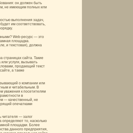
бования: он должен быть
м, не имеющим полных или
мостью выполнения задач,
будет им соответствовать,
орядку.
вными? Web-ресурс — это
ламная площадка.
е, и текстовая), должна
а страницах сайта. Такие
или услуги, вызывать
 словами, продающий текст
сайте, а также
азывающий о компании или
отным и читабельным. В
ем уважения к посетителям
грамотности в
м — качественный, не
трящий опечатками
ь читателя — залог
а определяют то, насколько
амной площадки. Более
нства данного предприятия,