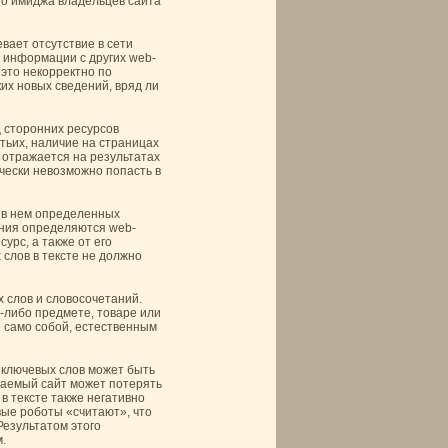
го имиджа владельцев сайта
вает отсутствие в сети
 информации с других web-
 это некорректно по
их новых сведений, вряд ли
ц сторонних ресурсов
тьих, наличие на страницах
 отражается на результатах
чески невозможно попасть в
 в нем определенных
ления определяются web-
урс, а также от его
слов в тексте не должно
 слов и словосочетаний.
-либо предмете, товаре или
е само собой, естественным
 ключевых слов может быть
гаемый сайт может потерять
в тексте также негативно
вые роботы «считают», что
езультатом этого
.